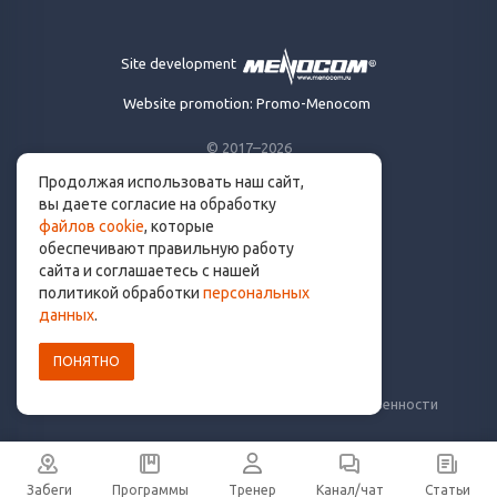
Site development
Website promotion: Promo-Menocom
© 2017–2026
Продолжая использовать наш сайт,
Made for runners.
вы даете согласие на обработку
By runners. With ❤
файлов cookie
, которые
обеспечивают правильную работу
сайта и соглашаетесь с нашей
политикой обработки
персональных
info@get.run
данных
.
ПОНЯТНО
Политика конфиденциальности
Пользовательское соглашение
Уведомление о рисках и ограничение ответственности
Забеги
Программы
Тренер
Канал/чат
Статьи