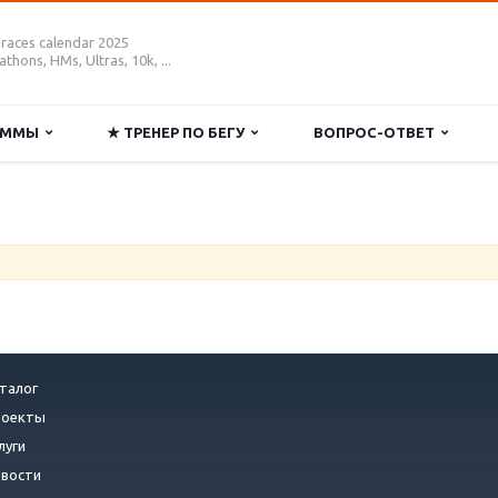
 races calendar 2025
thons, HMs, Ultras, 10k, ...
РАММЫ
★ ТРЕНЕР ПО БЕГУ
ВОПРОС-ОТВЕТ
талог
роекты
луги
вости