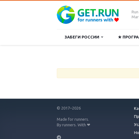
Run
Mara
ЗАБЕГИ РОССИИ
★ ПРОГ
© 2017–2026
Ка
П
Made for runners.
Ус
By runners. With ❤
Но