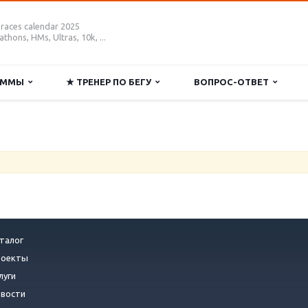
 races calendar 2025
thons, HMs, Ultras, 10k, ...
РАММЫ
★ ТРЕНЕР ПО БЕГУ
ВОПРОС-ОТВЕТ
талог
роекты
луги
вости