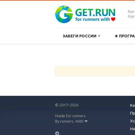
Run
Mara
ЗАБЕГИ РОССИИ
★ ПРОГ
© 2017–2026
Ка
П
Made for runners.
Ус
By runners. With ❤
Но