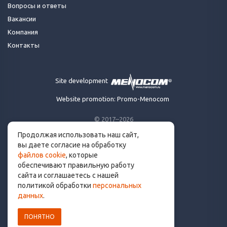
Вопросы и ответы
Вакансии
Компания
Контакты
Site development
Website promotion: Promo-Menocom
© 2017–2026
Продолжая использовать наш сайт,
Made for runners.
вы даете согласие на обработку
By runners. With ❤
файлов cookie
, которые
обеспечивают правильную работу
сайта и соглашаетесь с нашей
политикой обработки
персональных
info@get.run
данных
.
ПОНЯТНО
Политика конфиденциальности
Пользовательское соглашение