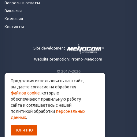
Вопросы и ответы
Вакансии
Компания
Контакты
Site development
Website promotion: Promo-Menocom
© 2017–2026
Продолжая использовать наш сайт,
Made for runners.
вы даете согласие на обработку
By runners. With ❤
файлов cookie
, которые
обеспечивают правильную работу
сайта и соглашаетесь с нашей
политикой обработки
персональных
info@get.run
данных
.
ПОНЯТНО
Политика конфиденциальности
Пользовательское соглашение