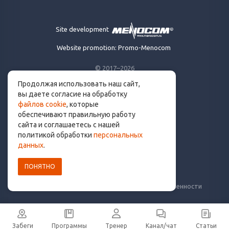
Site development
Website promotion: Promo-Menocom
© 2017–2026
Продолжая использовать наш сайт,
Made for runners.
вы даете согласие на обработку
By runners. With ❤
файлов cookie
, которые
обеспечивают правильную работу
сайта и соглашаетесь с нашей
политикой обработки
персональных
info@get.run
данных
.
ПОНЯТНО
Политика конфиденциальности
Пользовательское соглашение
Уведомление о рисках и ограничение ответственности
Забеги
Программы
Тренер
Канал/чат
Статьи