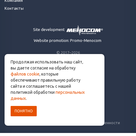
Компания
Контакты
Site development
Website promotion: Promo-Menocom
© 2017–2026
Продолжая использовать наш сайт,
Made for runners.
вы даете согласие на обработку
By runners. With ❤
файлов cookie
, которые
обеспечивают правильную работу
сайта и соглашаетесь с нашей
политикой обработки
персональных
info@get.run
данных
.
ПОНЯТНО
Политика конфиденциальности
Пользовательское соглашение
Уведомление о рисках и ограничение ответственности