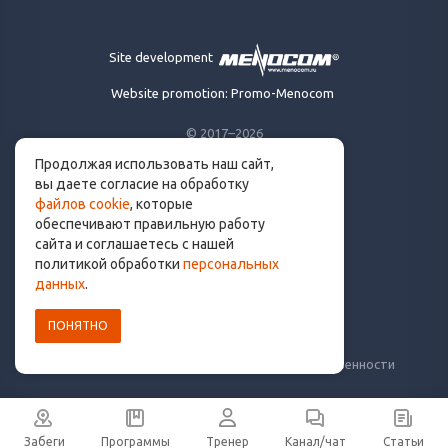
Site development
Website promotion: Promo-Menocom
© 2017–2026
Продолжая использовать наш сайт,
Made for runners.
вы даете согласие на обработку
By runners. With ❤
файлов cookie
, которые
обеспечивают правильную работу
сайта и соглашаетесь с нашей
политикой обработки
персональных
info@get.run
данных
.
ПОНЯТНО
Политика конфиденциальности
Пользовательское соглашение
Уведомление о рисках и ограничение ответственности
Забеги
Программы
Тренер
Канал/чат
Статьи