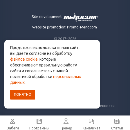
Site development
Website promotion: Promo-Menocom
© 2017–2026
Продолжая использовать наш сайт,
Made for runners.
вы даете согласие на обработку
By runners. With ❤
файлов cookie
, которые
обеспечивают правильную работу
сайта и соглашаетесь с нашей
политикой обработки
персональных
info@get.run
данных
.
ПОНЯТНО
Политика конфиденциальности
Пользовательское соглашение
Уведомление о рисках и ограничение ответственности
Забеги
Программы
Тренер
Канал/чат
Статьи