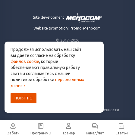
Site development
Website promotion: Promo-Menocom
© 2017–2026
Продолжая использовать наш сайт,
Made for runners.
вы даете согласие на обработку
By runners. With ❤
файлов cookie
, которые
обеспечивают правильную работу
сайта и соглашаетесь с нашей
политикой обработки
персональных
info@get.run
данных
.
ПОНЯТНО
Политика конфиденциальности
Пользовательское соглашение
Уведомление о рисках и ограничение ответственности
Забеги
Программы
Тренер
Канал/чат
Статьи