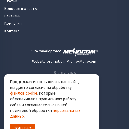
Статьи
Вопросы и ответы
Вакансии
Компания
Контакты
Site development
Website promotion: Promo-Menocom
© 2017–2026
Продолжая использовать наш сайт,
Made for runners.
вы даете согласие на обработку
By runners. With ❤
файлов cookie
, которые
обеспечивают правильную работу
сайта и соглашаетесь с нашей
политикой обработки
персональных
info@get.run
данных
.
ПОНЯТНО
Политика конфиденциальности