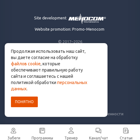
Site development
Website promotion: Promo-Menocom
© 2017–2026
Продолжая использовать наш сайт,
Made for runners.
вы даете согласие на обработку
By runners. With ❤
файлов cookie
, которые
обеспечивают правильную работу
сайта и соглашаетесь с нашей
политикой обработки
персональных
info@get.run
данных
.
ПОНЯТНО
Политика конфиденциальности
Пользовательское соглашение
Уведомление о рисках и ограничение ответственности
Забеги
Программы
Тренер
Канал/чат
Статьи