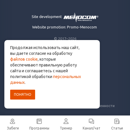
Site development
Website promotion: Promo-Menocom
© 2017–2026
Продолжая использовать наш сайт,
Made for runners.
вы даете согласие на обработку
By runners. With ❤
файлов cookie
, которые
обеспечивают правильную работу
сайта и соглашаетесь с нашей
политикой обработки
персональных
info@get.run
данных
.
ПОНЯТНО
Политика конфиденциальности
Пользовательское соглашение
Уведомление о рисках и ограничение ответственности
Забеги
Программы
Тренер
Канал/чат
Статьи