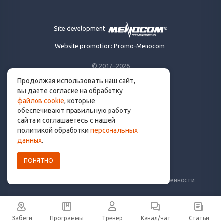
Site development
Website promotion: Promo-Menocom
© 2017–2026
Продолжая использовать наш сайт,
Made for runners.
вы даете согласие на обработку
By runners. With ❤
файлов cookie
, которые
обеспечивают правильную работу
сайта и соглашаетесь с нашей
политикой обработки
персональных
info@get.run
данных
.
ПОНЯТНО
Политика конфиденциальности
Пользовательское соглашение
Уведомление о рисках и ограничение ответственности
Забеги
Программы
Тренер
Канал/чат
Статьи