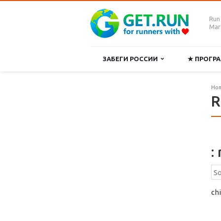
Run
Mara
ЗАБЕГИ РОССИИ
★ ПРОГ
Ho
R
:
ch