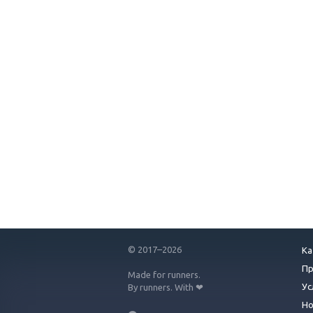
© 2017–2026
Ка
П
Made for runners.
Ус
By runners. With ❤
Но