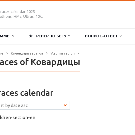
 races calendar 2025
thons, HMs, Ultras, 10k, ...
РАММЫ
★ ТРЕНЕР ПО БЕГУ
ВОПРОС-ОТВЕТ
me
Календарь забегов
Vladimir region
aces of Ковардицы
 races calendar
ildren-section-en