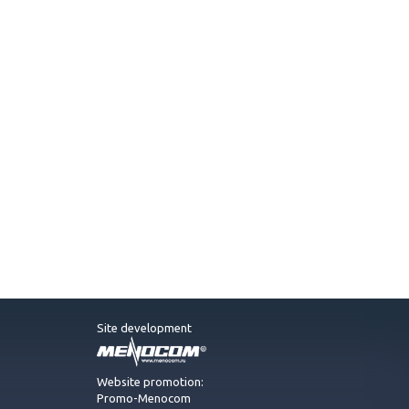
Site development
Website promotion:
Promo-Menocom