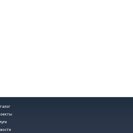
талог
роекты
луги
вости