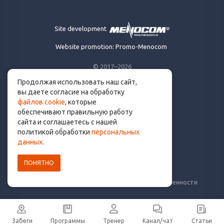
Site development
Website promotion: Promo-Menocom
© 2017–2026
Продолжая использовать наш сайт,
Made for runners.
вы даете согласие на обработку
By runners. With ❤
файлов cookie
, которые
обеспечивают правильную работу
сайта и соглашаетесь с нашей
политикой обработки
персональных
info@get.run
данных
.
ПОНЯТНО
Политика конфиденциальности
Пользовательское соглашение
Уведомление о рисках и ограничение ответственности
Забеги
Программы
Тренер
Канал/чат
Статьи