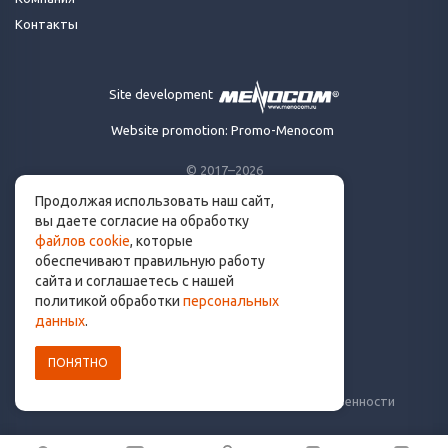
Контакты
Site development
Website promotion: Promo-Menocom
© 2017–2026
Продолжая использовать наш сайт,
Made for runners.
вы даете согласие на обработку
By runners. With ❤
файлов cookie
, которые
обеспечивают правильную работу
сайта и соглашаетесь с нашей
политикой обработки
персональных
info@get.run
данных
.
ПОНЯТНО
Политика конфиденциальности
Пользовательское соглашение
Уведомление о рисках и ограничение ответственности