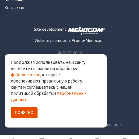
Контакты
Site development
Website promotion: Promo-Menocom
© 2017–2026
Продолжая использовать наш сайт,
Made for runners.
вы даете согласие на обработку
By runners. With ❤
файлов cookie
, которые
обеспечивают правильную работу
сайта и соглашаетесь с нашей
политикой обработки
персональных
info@get.run
данных
.
ПОНЯТНО
Политика конфиденциальности
Пользовательское соглашение
Уведомление о рисках и ограничение ответственности