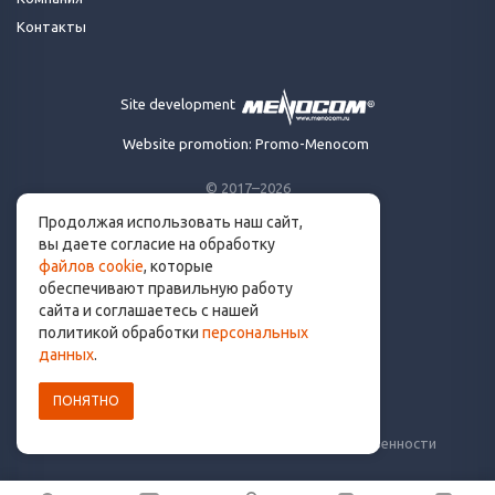
Контакты
Site development
Website promotion: Promo-Menocom
© 2017–2026
Продолжая использовать наш сайт,
Made for runners.
вы даете согласие на обработку
By runners. With ❤
файлов cookie
, которые
обеспечивают правильную работу
сайта и соглашаетесь с нашей
политикой обработки
персональных
info@get.run
данных
.
ПОНЯТНО
Политика конфиденциальности
Пользовательское соглашение
Уведомление о рисках и ограничение ответственности