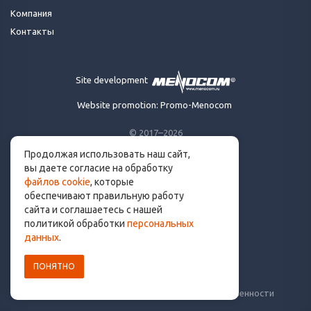
Компания
Контакты
Site development
Website promotion: Promo-Menocom
© 2017–2026
Продолжая использовать наш сайт,
Made for runners.
вы даете согласие на обработку
By runners. With ❤
файлов cookie
, которые
обеспечивают правильную работу
сайта и соглашаетесь с нашей
политикой обработки
персональных
info@get.run
данных
.
ПОНЯТНО
Политика конфиденциальности
Пользовательское соглашение
Уведомление о рисках и ограничение ответственности